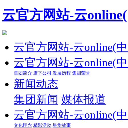
云官方网站-云online
云官方网站-云online(中
云官方网站-云online(中
集团简介
旗下公司
发展历程
集团荣誉
新闻动态
集团新闻
媒体报道
云官方网站-云online(中
文化理念
精彩活动
星华故事