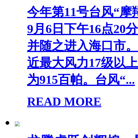
今年第11号台风“
9月6日下午16点2
并随之进入海口市。
近最大风力17级以上
为915百帕。台风“...
READ MORE