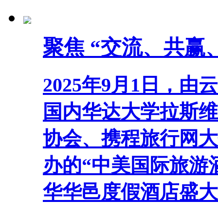
聚焦 “交流、共赢
2025年9月1日，由云
国内华达大学拉斯维
协会、携程旅行网大
办的“中美国际旅游
华华邑度假酒店盛大举