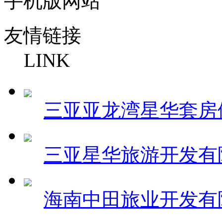
手机版网站
友情链接
LINK
三亚亚龙湾星华套房
三亚星华旅游开发有
海南中田旅业开发有