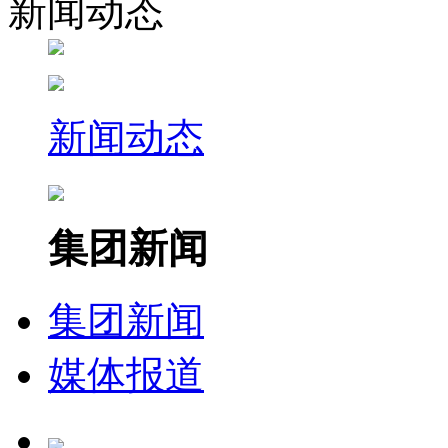
新闻动态
新闻动态
集团新闻
集团新闻
媒体报道