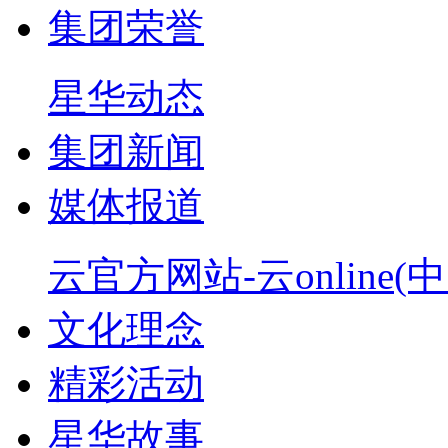
集团荣誉
星华动态
集团新闻
媒体报道
云官方网站-云online(中
文化理念
精彩活动
星华故事