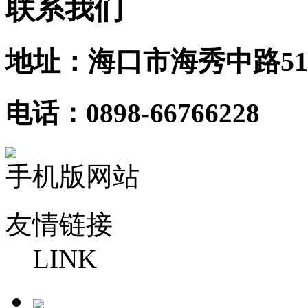
联系我们
地址：海口市海秀中路51
电话：0898-66766228
手机版网站
友情链接
LINK