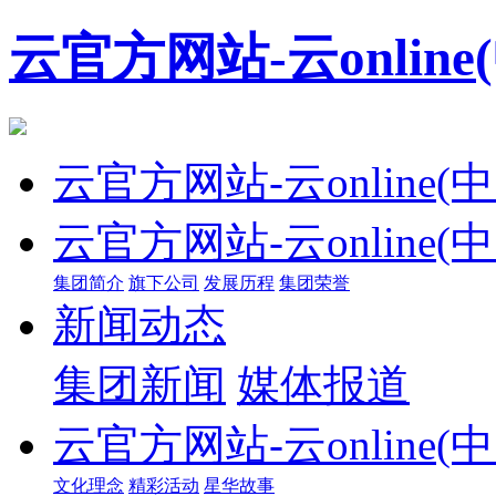
云官方网站-云online
云官方网站-云online(中
云官方网站-云online(中
集团简介
旗下公司
发展历程
集团荣誉
新闻动态
集团新闻
媒体报道
云官方网站-云online(中
文化理念
精彩活动
星华故事