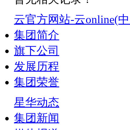
云官方网站-云online(中
集团简介
旗下公司
发展历程
集团荣誉
星华动态
集团新闻