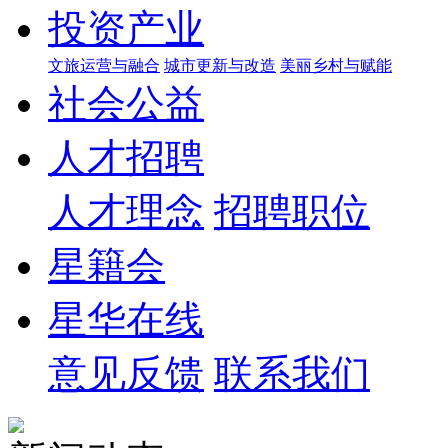
投资产业
文旅运营与融合
城市更新与改造
美丽乡村与赋能
社会公益
人才招聘
人才理念
招聘职位
星籍会
星华在线
意见反馈
联系我们