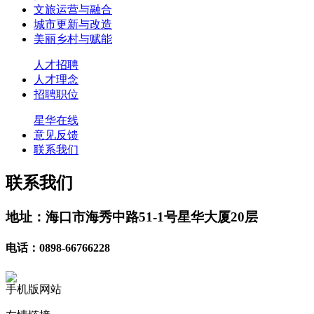
文旅运营与融合
城市更新与改造
美丽乡村与赋能
人才招聘
人才理念
招聘职位
星华在线
意见反馈
联系我们
联系我们
地址：海口市海秀中路51-1号星华大厦20层
电话：0898-66766228
手机版网站