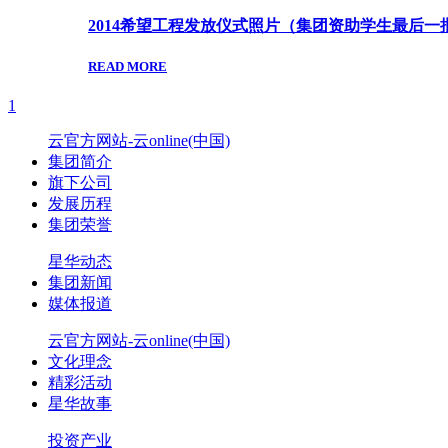
2014希望工程发放仪式照片（集团资助学生最后一批）
READ MORE
1
云官方网站-云online(中国)
集团简介
旗下公司
发展历程
集团荣誉
星华动态
集团新闻
媒体报道
云官方网站-云online(中国)
文化理念
精彩活动
星华故事
投资产业